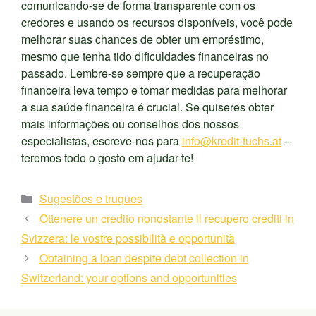
comunicando-se de forma transparente com os
credores e usando os recursos disponíveis, você pode
melhorar suas chances de obter um empréstimo,
mesmo que tenha tido dificuldades financeiras no
passado. Lembre-se sempre que a recuperação
financeira leva tempo e tomar medidas para melhorar
a sua saúde financeira é crucial. Se quiseres obter
mais informações ou conselhos dos nossos
especialistas, escreve-nos para
info@kredit-fuchs.at
–
teremos todo o gosto em ajudar-te!
Kategorien
Sugestões e truques
Ottenere un credito nonostante il recupero crediti in
Svizzera: le vostre possibilità e opportunità
Obtaining a loan despite debt collection in
Switzerland: your options and opportunities