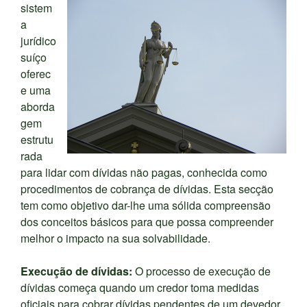
sistem
a
jurídico
suíço
oferec
e uma
aborda
gem
estrutu
rada
para lidar com dívidas não pagas, conhecida como
procedimentos de cobrança de dívidas. Esta secção
tem como objetivo dar-lhe uma sólida compreensão
dos conceitos básicos para que possa compreender
melhor o impacto na sua solvabilidade.
Execução de dívidas:
O processo de execução de
dívidas começa quando um credor toma medidas
oficiais para cobrar dívidas pendentes de um devedor