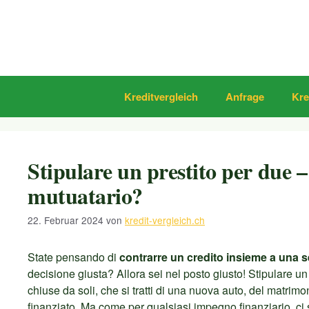
Zum
Inhalt
springen
Kreditvergleich
Anfrage
Kre
Stipulare un prestito per due 
mutuatario?
22. Februar 2024
von
kredit-vergleich.ch
State pensando di
contrarre un credito insieme a una
decisione giusta? Allora sei nel posto giusto! Stipulare u
chiuse da soli, che si tratti di una nuova auto, del matri
finanziato. Ma come per qualsiasi impegno finanziario, c