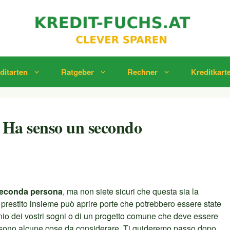
ditarten
Ratgeber
Rechner
Kreditkart
– Ha senso un secondo
 seconda persona
, ma non siete sicuri che questa sia la
n prestito insieme può aprire porte che potrebbero essere state
monio dei vostri sogni o di un progetto comune che deve essere
i sono alcune cose da considerare. Ti guideremo passo dopo