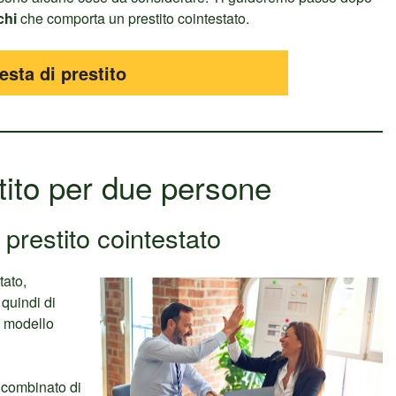
chi
che comporta un prestito cointestato.
iesta di prestito
tito per due persone
 prestito cointestato
tato,
quindi di
o modello
o combinato di