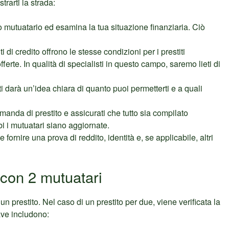
rarti la strada:
do mutuatario ed esamina la tua situazione finanziaria. Ciò
ituti di credito offrono le stesse condizioni per i prestiti
fferte. In qualità di specialisti in questo campo, saremo lieti di
ti darà un’idea chiara di quanto puoi permetterti e a quali
anda di prestito e assicurati che tutto sia compilato
i i mutuatari siano aggiornate.
 fornire una prova di reddito, identità e, se applicabile, altri
ti con 2 mutuatari
un prestito. Nel caso di un prestito per due, viene verificata la
iave includono: