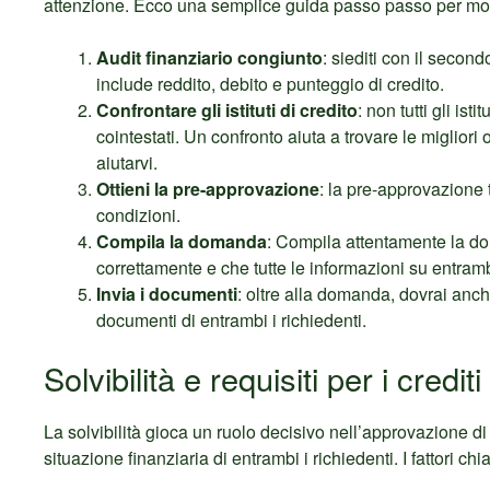
attenzione. Ecco una semplice guida passo passo per most
Audit finanziario congiunto
: siediti con il secon
include reddito, debito e punteggio di credito.
Confrontare gli istituti di credito
: non tutti gli ist
cointestati. Un confronto aiuta a trovare le migliori o
aiutarvi.
Ottieni la pre-approvazione
: la pre-approvazione 
condizioni.
Compila la domanda
: Compila attentamente la dom
correttamente e che tutte le informazioni su entramb
Invia i documenti
: oltre alla domanda, dovrai anche
documenti di entrambi i richiedenti.
Solvibilità e requisiti per i credi
La solvibilità gioca un ruolo decisivo nell’approvazione di 
situazione finanziaria di entrambi i richiedenti. I fattori ch