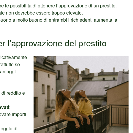
e le possibilità di ottenere l’approvazione di un prestito.
otale non dovrebbe essere troppo elevato.
buono a molto buono di entrambi i richiedenti aumenta la
r l’approvazione del prestito
ficativamente
rattutto se
vantaggi
i di reddito e
evati
:
ovare importi
teggio di