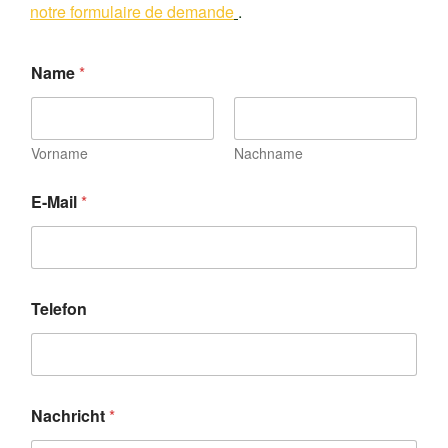
notre formulaire de demande
.
Name
*
Vorname
Nachname
E-Mail
*
N
Telefon
a
m
e
N
a
c
Nachricht
*
h
r