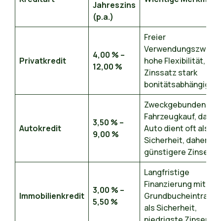
Jahreszins
(p.a.)
Freier
Verwendungszweck,
4,00 % –
Privatkredit
hohe Flexibilität,
12,00 %
Zinssatz stark
bonitätsabhängig
Zweckgebunden für
Fahrzeugkauf, das
3,50 % –
Autokredit
Auto dient oft als
9,00 %
Sicherheit, daher
günstigere Zinsen
Langfristige
Finanzierung mit
3,00 % –
Immobilienkredit
Grundbucheintrag
5,50 %
als Sicherheit,
niedrigste Zinsen