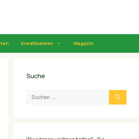
rten
Kreditbanken
Magazin
Suche
Suchen
nach: