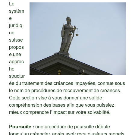
Le
systèm
e
juridiq
ue
suisse
propos
e une
approc
he
structur
ée du traitement des créances impayées, connue sous
le nom de procédures de recouvrement de créances.
Cette section vise à vous donner une solide
compréhension des bases afin que vous puissiez
mieux comprendre l’impact sur votre solvabilité.
Poursuite :
une procédure de poursuite débute
lorsqu’un créancier, après avoir reçu plusieurs rappels,